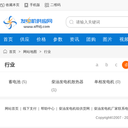
收藏本页
手机版
二维码
首页
供应
价格
参数
资讯
团购
图片
视
首页
>
网站地图
>
行业
行业
a
b
c
d
蓄电池
(5)
柴油发电机散热器
单相发电机
(0)
(1)
网站首页
|
线下支付
|
帮助中心
|
柴油发电机组供货网
|
柴油发电机厂家联系
Copyright©2007 