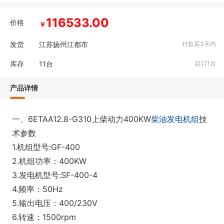
116533.00
价格
￥
发货
江苏扬州江都市
付款后3天内
库存
11
台
起订1台
产品详情
一、6ETAA12.8-G310上柴动力400KW
柴油发电机组
技
术参数
1.机组型号:GF-400
2.机组功率：400KW
3.发电机型号:SF-400-4
4.频率：50Hz
5.输出电压：400/230V
6.转速：1500rpm