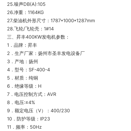
25.噪声DB(A):105
26.净重：1164KG
27.柴油机外形尺寸：1787*1000*1287mm
28.飞轮/飞轮壳：1#14
三、昇丰400KW发电机参数：
1．品牌：昇丰
2．生产厂家：扬州市圣丰发电设备厂
3．产地：扬州
4．型号：SF-400-4
5．材质：纯铜
6．绝缘等级：H
7．电压控制方式：AVR
8．电压:≤4%
9．额定电压（V）：400/230
10．防护等级：IP23
11．频率：50Hz