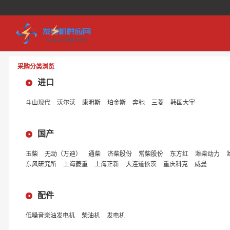
采购分类浏览
进口
斗山现代
沃尔沃
康明斯
珀金斯
奔驰
三菱
韩国大宇
国产
玉柴
无动（万迪）
通柴
济柴股份
常柴股份
东方红
潍柴动力
东风研究所
上海菱重
上海正新
大连道依茨
重庆科克
威曼
配件
低噪音柴油发电机
柴油机
发电机