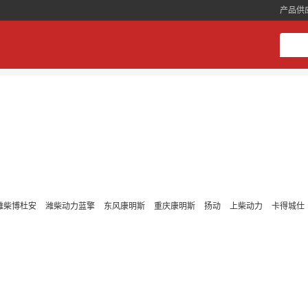
产品供
潍柴博杜安
潍柴动力蓝擎
东风康明斯
重庆康明斯
扬动
上柴动力
卡得城仕