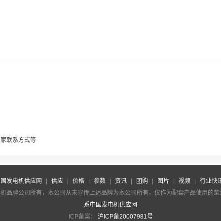
厂家联系方式等
中国发电机供应网
|
供应
|
价格
|
参数
|
资讯
|
团购
|
图片
|
视频
|
行业快
油机品牌公司所有，本公司从未宣传上述品牌为本公司所有，仅作为配套产品使用的
系中国发电机供应网
ICP备案：
沪ICP备20007981号