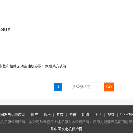
80Y
机参数和相关无动柴油机参数厂家联系方式等
1
…
共52条/3页
中国发电机供应网
|
供应
|
价格
|
参数
|
资讯
|
团购
|
图片
|
视频
|
行业快
油机品牌公司所有，本公司从未宣传上述品牌为本公司所有，仅作为配套产品使用的
系中国发电机供应网