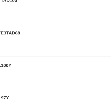
TAD100
3TAD88
100Y
97Y