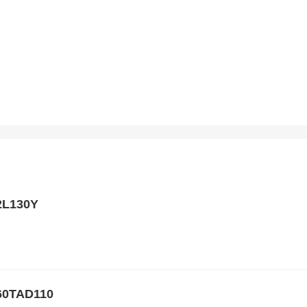
L130Y
TAD110